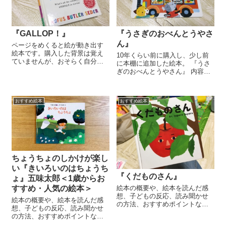
『GALLOP！』
『うさぎのおべんとうやさ
ん』
ページをめくると絵が動き出す
絵本です。購入した背景は覚え
10年くらい前に購入し、少し前
ていませんが、おそらく自分
に本棚に追加した絵本。 『うさ
用。 どうなってんの？下の絵を
ぎのおべんとうやさん』 内容
どう描いたらこうなんの？ こん
は、うさぎのぴょんたさんがお
な風に、仕掛けのほうに興味が
弁当の移動販売をするお話し。
沸いてしまうのは、心が冷めた
そして、ぴょんたさん家族がぴ
（別の方向に熱い）大...
おすすめ絵本
おすすめ絵本
ょんたさん用にお弁当を作って
持ってきてくれる、...
ちょうちょのしかけが楽し
い『きいろいのはちょうち
『くだものさん』
ょ』五味太郎＜1歳からお
すすめ・人気の絵本＞
絵本の概要や、絵本を読んだ感
想、子どもの反応、読み聞かせ
絵本の概要や、絵本を読んだ感
の方法、おすすめポイントな
想、子どもの反応、読み聞かせ
ど、たくさんの子どもたちに絵
の方法、おすすめポイントな
本を読んできた元保育士・元幼
ど、たくさんの子どもたちに絵