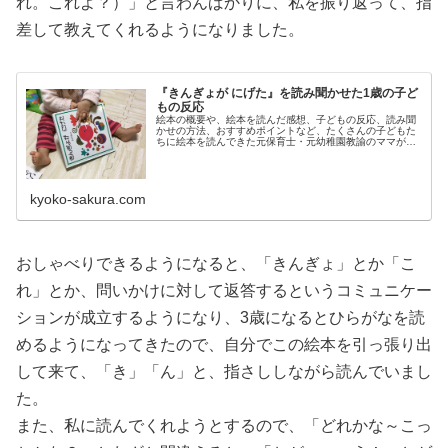
れ。これよ？）」と言わんばかりに、私を振り返って、指
差して教えてくれるようになりました。
『きんぎょが にげた』を読み聞かせた1歳の子ど
もの反応
絵本の概要や、絵本を読んだ感想、子どもの反応、読み聞
かせの方法、おすすめポイントなど、たくさんの子どもた
ちに絵本を読んできた元保育士・元幼稚園教諭のママが、
子育てのリアルを交えて考察。年齢別や特徴、選び方、知
育・教育の観点からもおすすめの絵本をご紹介します。
kyoko-sakura.com
おしゃべりできるようになると、「きんぎょ」とか「こ
れ」とか、問いかけに対して返答するというコミュニケー
ションが成立するようになり、3歳になるとひらがなを読
めるようになってきたので、自分でこの絵本を引っ張り出
して来て、「き」「ん」と、指さししながら読んでいまし
た。
また、私に読んでくれようとするので、「どれかな～こっ