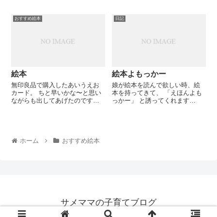
稚園教諭のママが、子育てのリ
本を読んできた元保育士・元幼
アルを交えて考察。年齢別や特
稚園教諭のママが、子育てのリ
徴、選び方、知育・教育の観点
おすすめ絵本
日記
アルを交えて考察。年齢別や特
からもおすすめの絵本をご紹介
徴、選び方、知育・教育の観点
します。
からもおすすめの絵本をご紹介
します。
絵本
絵本よもっかー
無印良品で購入したあいうえお
娘が絵本を読んで欲しい時、絵
カード。 ちと早いかな〜と思い
本を持ってきて、 「えほんよも
ながらも出してあげたのです
っかー」 と誘ってくれます
が、"絵本読んで"攻撃の合間
（笑）私が絵本を読み始める時
に"カード読んで"攻撃が挟まれる
に同じ事を言うので、真似して
ことが多々あります。 カードを
いる様子。 かわいいなぁ。
めくりながら、「あひる」「い
ちご」「」と絵が指すもの...
ホーム
おすすめ絵本
サメママの子育てブログ
Copyright © 2017 サメママの子育てブログ All Rights Reserved.