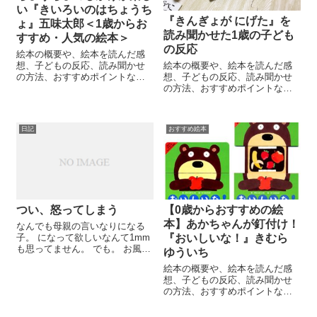
い『きいろいのはちょうち
『きんぎょが にげた』を
ょ』五味太郎＜1歳からお
読み聞かせた1歳の子ども
すすめ・人気の絵本＞
の反応
絵本の概要や、絵本を読んだ感
想、子どもの反応、読み聞かせ
絵本の概要や、絵本を読んだ感
の方法、おすすめポイントな
想、子どもの反応、読み聞かせ
ど、たくさんの子どもたちに絵
の方法、おすすめポイントな
本を読んできた元保育士・元幼
ど、たくさんの子どもたちに絵
稚園教諭のママが、子育てのリ
本を読んできた元保育士・元幼
アルを交えて考察。年齢別や特
稚園教諭のママが、子育てのリ
日記
おすすめ絵本
徴、選び方、知育・教育の観点
アルを交えて考察。年齢別や特
からもおすすめの絵本をご紹介
徴、選び方、知育・教育の観点
します。
からもおすすめの絵本をご紹介
します。
つい、怒ってしまう
【0歳からおすすめの絵
本】あかちゃんが釘付け！
なんでも母親の言いなりになる
子。 になって欲しいなんて1mm
『おいしいな！』きむら
も思ってません。 でも。 お風呂
ゆういち
出てからしばらくLaQやって、歯
絵本の概要や、絵本を読んだ感
磨きしてトイレ行って、やっと
想、子どもの反応、読み聞かせ
ママとの絵本タイム。（寝かし
の方法、おすすめポイントな
つけが終わったら、私の短い自
ど、たくさんの子どもたちに絵
由時間がやっ...
本を読んできた元保育士・元幼