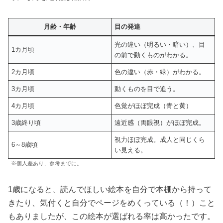
月齢・年齢
目の発達
光の違い（明るい・暗い）、目
1カ月頃
の前で動くものがわかる。
2カ月頃
色の違い（赤・緑）がわかる。
3カ月頃
動くものを目で追う。
4カ月頃
色覚がほぼ完成（青と黄）
3歳終り頃
遠近感（両眼視）がほぼ完成。
視力ほぼ完成。成人と同じくら
6～8歳頃
い見える。
※個人差あり、参考までに。
1歳になると、読んでほしい絵本を自分で本棚から持って
きたり、気付くと自分でページをめくっている（！）こと
もありましたが、この絵本が選ばれる率は高かったです。