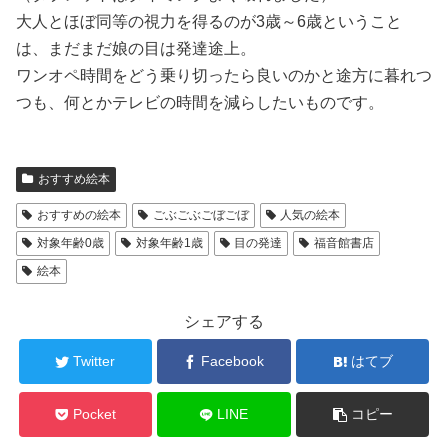
大人とほぼ同等の視力を得るのが3歳～6歳ということ
は、まだまだ娘の目は発達途上。
ワンオペ時間をどう乗り切ったら良いのかと途方に暮れつ
つも、何とかテレビの時間を減らしたいものです。
おすすめ絵本
おすすめの絵本
ごぶごぶごぼごぼ
人気の絵本
対象年齢0歳
対象年齢1歳
目の発達
福音館書店
絵本
シェアする
Twitter
Facebook
はてブ
Pocket
LINE
コピー