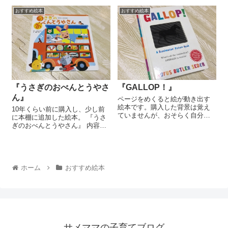
稚園教諭のママが、子育てのリ
おすすめ絵本
おすすめ絵本
アルを交えて考察。年齢別や特
徴、選び方、知育・教育の観点
からもおすすめの絵本をご紹介
します。
『うさぎのおべんとうやさ
『GALLOP！』
ん』
ページをめくると絵が動き出す
絵本です。購入した背景は覚え
10年くらい前に購入し、少し前
ていませんが、おそらく自分
に本棚に追加した絵本。 『うさ
用。 どうなってんの？下の絵を
ぎのおべんとうやさん』 内容
どう描いたらこうなんの？ こん
は、うさぎのぴょんたさんがお
な風に、仕掛けのほうに興味が
弁当の移動販売をするお話し。
沸いてしまうのは、心が冷めた
そして、ぴょんたさん家族がぴ
（別の方向に熱い）大...
ょんたさん用にお弁当を作って
持ってきてくれる、...
ホーム
おすすめ絵本
サメママの子育てブログ