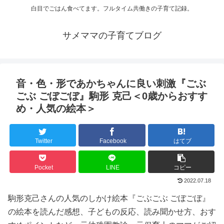
白目でごはん食べてます。フルタイム共働きの子育て記録。
サメママの子育てブログ
音・色・形であかちゃんに良い刺激『ごぶ
ごぶ ごぼごぼ』駒形 克己＜0歳からおすす
め・人気の絵本＞
Twitter
Facebook
はてブ
Pocket
LINE
コピー
2022.07.18
駒形克己さんの人気のしかけ絵本『ごぶごぶ ごぼごぼ』
の絵本を読んだ感想、子どもの反応、読み聞かせ方、おす