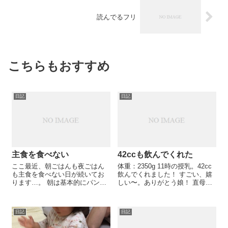
読んでるフリ
こちらもおすすめ
日記
日記
主食を食べない
42ccも飲んでくれた
ここ最近、朝ごはんも夜ごはん
体重：2350g 11時の授乳。42cc
も主食を食べない日が続いてお
飲んでくれました！ すごい、嬉
ります…。 朝は基本的にパン、
しい〜。ありがとう娘！ 直母の
アンパンマンのスティックパン
時間が一番幸せです。 上から見
やたまごパン、食パンに米粉パ
た時の景色。アヒル口の娘、必
ン…と飽きないようにバリエー
死で乳首にかぶりついてるお目
日記
日記
ションを増やしてみたり、たま
目。この世で一番可愛いくて、
に一口おにぎりにしてみたりも
愛しくて、見てるだけで...