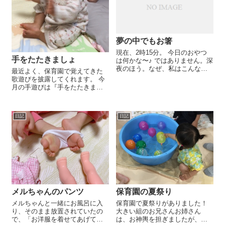
しまし...
夢の中でもお箸
現在、2時15分。 今日のおやつ
手をたたきましょ
は何かな〜♪ ではありません。深
夜のほう。なぜ、私はこんな時
最近よく、保育園で覚えてきた
間にブログを書いているのでし
歌遊びを披露してくれます。 今
ょう。 先程、隣で寝ていた娘が
月の手遊びは『手をたたきまし
突然泣き出したので、反射的に
ょう』。 私が歌い始めると、嬉
目を覚ましました。すると…
しそうに手を叩き、座って足を
「おーは...
バタバタ。寝室に居る時はわざ
日記
日記
わざ私の布団の縁に移動して、
段差で足をバタバタ...
メルちゃんのパンツ
保育園の夏祭り
メルちゃんと一緒にお風呂に入
保育園で夏祭りがありました！
り、そのまま放置されていたの
大きい組のお兄さんお姉さん
で、「お洋服を着せてあげて
は、お神輿を担ぎましたが、娘