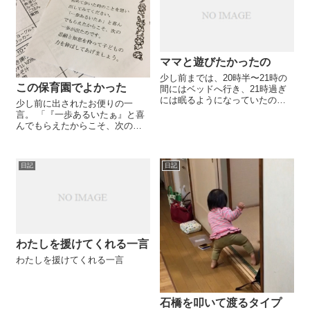
ママと遊びたかったの
少し前までは、20時半〜21時の
この保育園でよかった
間にはベッドへ行き、21時過ぎ
には眠るようになっていたので
少し前に出されたお便りの一
すが、ここ数日は22時半過ぎる
言。 「『一歩あるいたぁ』と喜
ようになってきました。 夕食後
んでもらえたからこそ、次の一
からお風呂に入るまでの間、お
歩が出た」。 寝返りしたこと、
風呂出てからベッドへ行く間、
ズリバイしたこと、ハイハイし
この2つのタイミングで、「...
たこと、立ったこと、歩いたこ
日記
日記
と。 振り返ってみれば、子ども
は自分の力で...
わたしを援けてくれる一言
わたしを援けてくれる一言
石橋を叩いて渡るタイプ