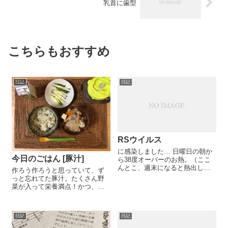
乳首に歯型
こちらもおすすめ
日記
日記
RSウイルス
に感染しました… 日曜日の朝か
今日のごはん [豚汁]
ら38度オーバーのお熱。（ここ
んとこ、週末になると熱出して
作ろう作ろうと思っていて、ず
る。）とりあえず1日様子見たの
っと忘れてた豚汁。たくさん野
ですが下がらず、月曜日の朝も
菜が入って栄養満点！かつ、離
変わらずなので、朝一で病院へ
乳食の早い段階でクリアしてる
行き検査して貰ったところ、RS
食材ばかりなので作りやすいの
でした。 ひー。 ...
に。 ＊アスパラガスの粉チーズ
日記
日記
焼き 手づかみ用でした。手で掴
んでかじってはいる...