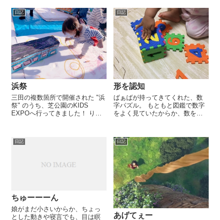
ですけどぉー。」 娘「そうです
新しいお茶！」「メロンパンナ
日記
日記
かー。 あたまがいたいのはどう
ちゃんのケータイ、ないね
し...
ー？」 どうすれば、起きていら
れ...
浜祭
形を認知
三田の複数箇所で開催された "浜
ばぁばが持ってきてくれた、数
祭" のうち、芝公園のKIDS
字パズル。 もともと図鑑で数字
EXPOへ行ってきました！ りん
をよく見ていたからか、数を読
ごの絵を書いて、りんご３つ貰
み上げると該当する数字を指差
い、ヤクルトマンと写真撮って
すことは出来るのですが… 「こ
マスキングテープ貰い、電車パ
れ、どの形かなー？」 と、型抜
日記
日記
ネルと写真撮ってシール貰い、
きされた部分を見せたところ、
みかん３つ貰いました。楽...
該...
ちゅーーーん
娘がまだ小さいからか、ちょっ
あげてぇー
とした動きや寝言でも、目は瞑