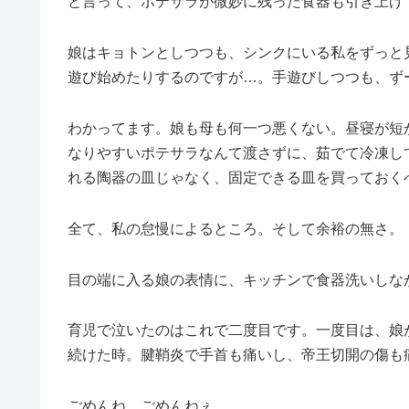
と言って、ポテサラが微妙に残った食器も引き上げ
娘はキョトンとしつつも、シンクにいる私をずっと
遊び始めたりするのですが…。手遊びしつつも、ず
わかってます。娘も母も何一つ悪くない。昼寝が短
なりやすいポテサラなんて渡さずに、茹でて冷凍し
れる陶器の皿じゃなく、固定できる皿を買っておくべ
全て、私の怠慢によるところ。そして余裕の無さ。
目の端に入る娘の表情に、キッチンで食器洗いしな
育児で泣いたのはこれで二度目です。一度目は、娘
続けた時。腱鞘炎で手首も痛いし、帝王切開の傷も
ごめんね。ごめんねぇ。