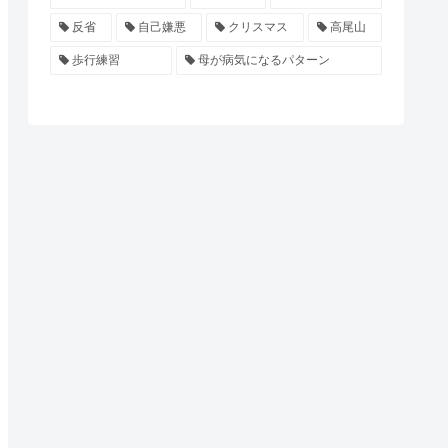
反省
自己嫌悪
クリスマス
高尾山
歩行練習
母が病気になるパターン