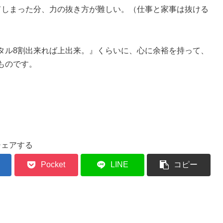
てしまった分、力の抜き方が難しい。（仕事と家事は抜ける
タル8割出来れば上出来。』くらいに、心に余裕を持って、
ものです。
シェアする
Pocket
LINE
コピー