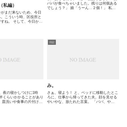
パパが食べちゃいました。残りは何個ある
（私編）
でしょう？」 娘「うーん…２個！」 私
ーがまだ来ないため、今日
「じゃあみかんが３個あります。ママが２
へ。こういう時、区役所と
個食べちゃいました。残りは何個？」 娘
すね。 そして、今日から
「１個！」 ...
のため、一人で病院へ行
るのは）初めての沐浴で
→お腹→足→背中→お尻。
.
日記
み。
、夜の寝かしつけに1時
さぁ、寝よう！ と、ベッドに移動したとこ
間半くらいかかることがあり
ろに、仕事から帰ってきた夫。顔を見せる
やいやな、放たれた言葉。 「パパ、や
の保育園の準備、化粧水だ
（だ）」 しばらく戯れた後、「じゃ、パパ
…と、やることはたくさん
におやすみ、しよう」と言ったら、
我慢しながら寝たフリし
「み。」 省エネ！（...