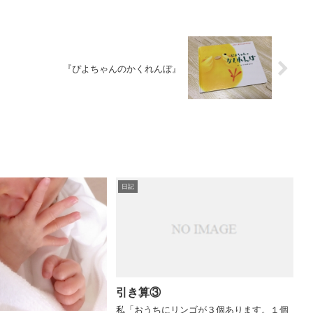
『ぴよちゃんのかくれんぼ』
日記
引き算③
私「おうちにリンゴが３個あります。１個