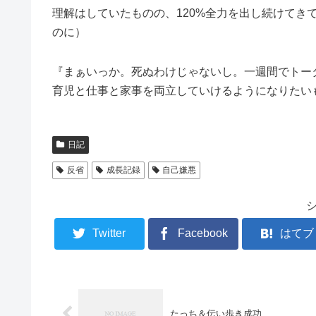
理解はしていたものの、120%全力を出し続けてき
のに）
『まぁいっか。死ぬわけじゃないし。一週間でトー
育児と仕事と家事を両立していけるようになりたい
日記
反省
成長記録
自己嫌悪
Twitter
Facebook
はてブ
たっち＆伝い歩き成功