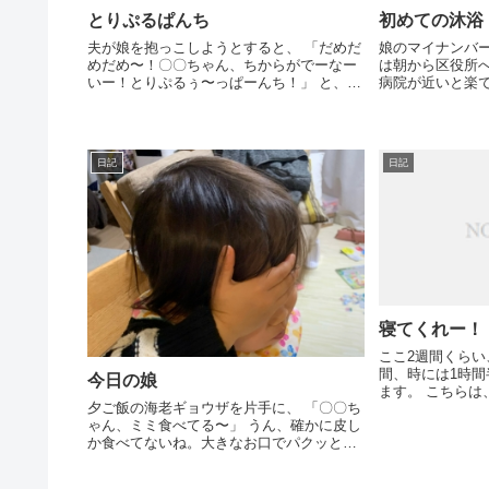
とりぷるぱんち
初めての沐浴
夫が娘を抱っこしようとすると、 「だめだ
娘のマイナンバ
めだめ〜！〇〇ちゃん、ちからがでーなー
は朝から区役所
いー！とりぷるぅ〜っぱーんち！」 と、割
病院が近いと楽で
と元気いっぱいなトリプルパンチをお見舞
主人が仕事始め
いしています（笑） 少し前から、ふざけて
き、（一人でや
る時も、癇癪起こして怒っ...
す！顔→頭→手
お尻は一番最後..
日記
日記
寝てくれー！
ここ2週間くらい
間、時には1時
今日の娘
ます。 こちらは、皿洗いや食事の片付け、
夕ご飯の海老ギョウザを片手に、 「〇〇ち
麦茶作り、明日
ゃん、ミミ食べてる〜」 うん、確かに皮し
って付けてない
か食べてないね。大きなお口でパクッとし
あって、眠いの
ないので、具材に到達してません。 「ここ
た...
に、〇〇ちゃんの大好きな、エビちゃん入