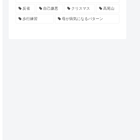
反省
自己嫌悪
クリスマス
高尾山
歩行練習
母が病気になるパターン