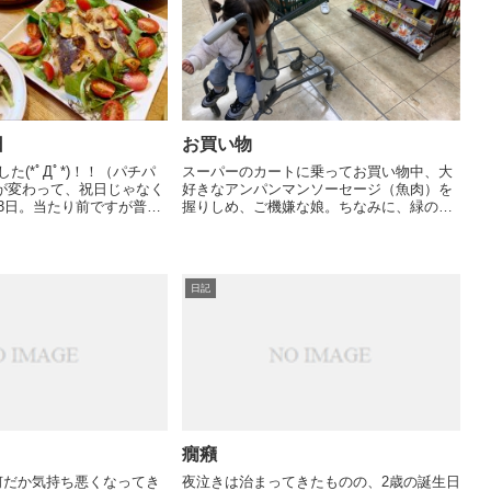
日
お買い物
た(*ﾟДﾟ*)！！（パチパ
スーパーのカートに乗ってお買い物中、大
好きなアンパンマンソーセージ（魚肉）を
3日。当たり前ですが普通
握りしめ、ご機嫌な娘。ちなみに、緑の野
：昼休みに移
菜が入ってるやつは食べません。赤いやつ
キ受け取り→最寄りまで電
だけ。いちおう、味も選定基準ではあるよ
...
うです。 夫が娘の朝食に、と、これまた大
好...
日記
癇癪
何だか気持ち悪くなってき
夜泣きは治まってきたものの、2歳の誕生日