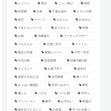
レジャー
保活
ごっこ遊び
病気
保育園
出産
子連れ旅行
イヤイヤ期
寝言
イベント
おもちゃ
お出かけ
できたよシリーズ
ありがとう
性格
お熱
沖縄旅行
ワーキングマザー
メルちゃん
立派に女子
トイトレ
最近の言葉
家族レジャー
小学一年生
今日の娘
意思疎通
対象年齢2歳
ディズニー
お菓子作り
誕生日
気持ちを伝える
在宅勤務
働くママ
おっぱい奮闘記
手作りおやつ
断乳
優しさ
パズル
パパと娘
手作り
アンパンマン
数字
お手伝い
歌遊び
誕生日プレゼント
お友達
手づかみ食べ