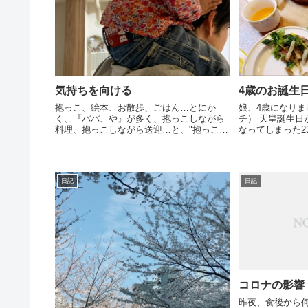
気持ちを向ける
4歳のお誕生
抱っこ、絵本、お散歩、ごはん…とにか
娘、4歳になりまし
く、『パパ、や』が多く、抱っこしながら
チ） 天皇誕生日が変わって、祝日じゃなく
料理、抱っこしながら送迎…と、"抱っこし
なってしまった2
ながら〇〇" が日常になっていました。 ち
に仕事（出社）して、 12時半
なみに娘、現在10kgオーバー。 さすがに、
動→13時：ケー
腕も腰も限界でした。なぜ、...
車移動→夜ご飯の買
日記
日記
コロナの影響
昨夜、食後から