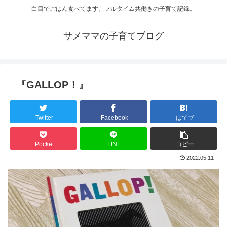
白目でごはん食べてます。フルタイム共働きの子育て記録。
サメママの子育てブログ
『GALLOP！』
Twitter
Facebook
はてブ
Pocket
LINE
コピー
2022.05.11