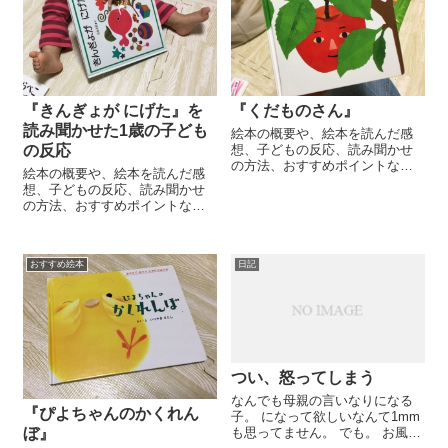
『きんぎょが にげた』を
『くだものさん』
読み聞かせた1歳の子ども
絵本の概要や、絵本を読んだ感
の反応
想、子どもの反応、読み聞かせ
の方法、おすすめポイントな
絵本の概要や、絵本を読んだ感
ど、たくさんの子どもたちに絵
想、子どもの反応、読み聞かせ
本を読んできた元保育士・元幼
の方法、おすすめポイントな
稚園教諭のママが、子育てのリ
ど、たくさんの子どもたちに絵
アルを交えて考察。年齢別や特
本を読んできた元保育士・元幼
徴、選び方、知育・教育の観点
稚園教諭のママが、子育てのリ
からもおすすめの絵本をご紹介
おすすめ絵本
日記
アルを交えて考察。年齢別や特
します。
徴、選び方、知育・教育の観点
からもおすすめの絵本をご紹介
します。
つい、怒ってしまう
なんでも母親の言いなりになる
『ぴよちゃんのかくれん
子。 になって欲しいなんて1mm
も思ってません。 でも。 お風呂
ぼ』