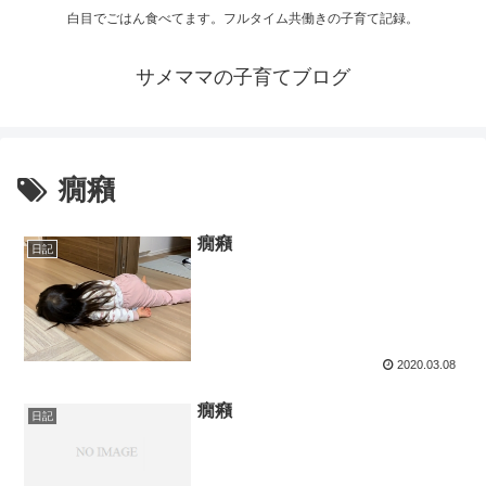
白目でごはん食べてます。フルタイム共働きの子育て記録。
サメママの子育てブログ
癇癪
癇癪
日記
2020.03.08
癇癪
日記