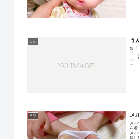
う
日記
娘「メル
「…。でた？で
ち、変
...
メ
日記
メル
を着
メルちゃ
娘に