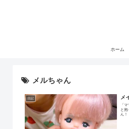
ホーム
メルちゃん
メ
日記
「マ
と抱