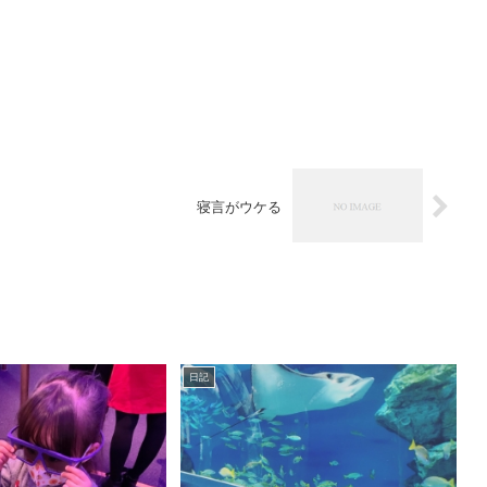
寝言がウケる
日記