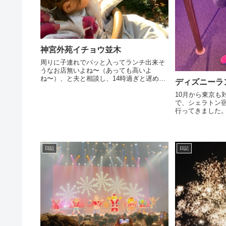
神宮外苑イチョウ並木
周りに子連れでパッと入ってランチ出来そ
うなお店無いよね〜（あっても高いよ
ね〜）、と夫と相談し、14時過ぎと遅め到
ディズニーラ
着でしたが、イチョウ、見に行ってきまし
10月から東京も
た！ 見事です！！ 落ち葉が多かったです
で、シェラトン
が、足元が黄色くて、それはそ...
行ってきました。 18時過ぎにイクスピ
に到着、夜ごは
アをブラブラし、
日記
日記