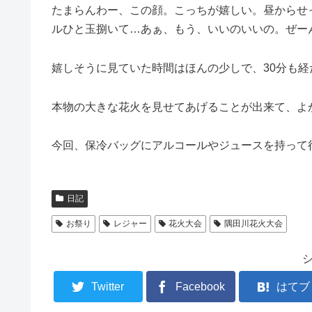
たまらんわー、この顔。こっちが嬉しい。昼からせ
ルひと玉捌いて…あぁ、もう、いいのいいの。ぜー
嬉しそうに見ていた時間はほんの少しで、30分も
本物の大きな花火を見せてあげることが出来て、よ
今回、保冷バッグにアルコールやジュースを持って
日記
お祭り
レジャー
花火大会
隅田川花火大会
Twitter
Facebook
はてブ