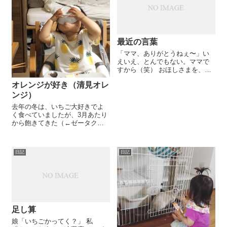
最近の言葉
「ママ、ありがとうねぇ〜」い
えいえ、とんでもない。ママで
すから（笑） おほしさまを、
「おつきさまだね〜」と間違え
オレンジが好き（清見オレ
た時、「お月様はこっちだよ、
ママ」と、すかさず訂正。その
ンジ）
他、日々の生活の中でも言い間
去年の冬は、いちご大好きでよ
違いを指摘されておりま
く食べていましたが、3月あたり
す…。...
から飽きてきた（←ゼータク）
ようで、柑橘を良く食べるよう
になりました。 特に、清見オレ
ンジ。 今まで、オレンジの銘柄
日記
日記
なんて大して気にしてませんで
したが、美味しいんですね...
足し算
娘「いちごかってく？」 私