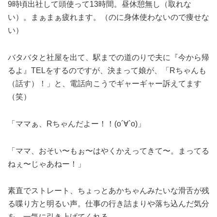
9時頃出社して頭使って13時間。昼休憩無し（取れな
い）。まぁまぁ疲れます。（のに身体使わないので痩せな
い）
バタバタと社屋を出て、駅までの道のりで夫に『今から帰
るよ』TELをするのですが、決まって娘が、「Rちゃんも
（話す）！」と、電話向こうでギャーギャー訴えてます
（笑）
「ママぁ、Rちゃんだよー！！(о´∀`о)」
「ママ、おそい〜もぉ〜はやくかえってきて〜。まってる
ねぇ〜じゃあねー！」
素直でストレート、ちょっとあかちゃんみたいな滑舌が残
る喋り方と明るい声。仕事の行き詰まりや落ち込んだ気分
を、一気に引き上げてくれる。