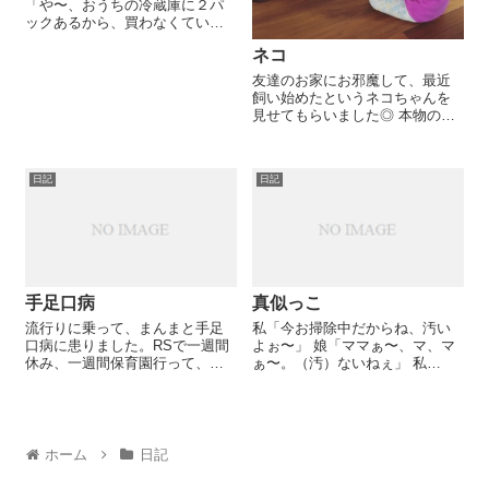
「や〜、おうちの冷蔵庫に２パ
ックあるから、買わなくていい
んじゃない？」 娘「じゃあー、
ネコ
ふたつかったらぜんぶで４パク
（パック）だね」 …おお。今度
友達のお家にお邪魔して、最近
は足し算できるようになった
飼い始めたというネコちゃんを
の…？ ...
見せてもらいました◎ 本物のネ
コちゃんに触れるのは初めて。
部屋の中に放たれると、最初は
後ずさっていたけど、そのうち
日記
日記
机の下やソファの裏側を覗いた
り、怖々と尻尾を触ったり、鼻
の穴に...
手足口病
真似っこ
流行りに乗って、まんまと手足
私「今お掃除中だからね、汚い
口病に患りました。RSで一週間
よぉ〜」 娘「ママぁ〜、マ、マ
休み、一週間保育園行って、今
ぁ〜。（汚）ないねぇ」 私
度は手足口病でお休み！ほんと
「あ、きのこちゃんだよ〜」 娘
に、最初の一年は病気貰いに保
「あ！きのこちゃんだねぇ。
育園行ってます（笑） 一昨日の
あ！ごぼうちゃん…あ！にんじ
夜、お風呂から出た時に、お尻
んちゃん！」 じぃじ「了解で
とか腰にプツプツがあったので
す！」 娘「...
ホーム
日記
すが...