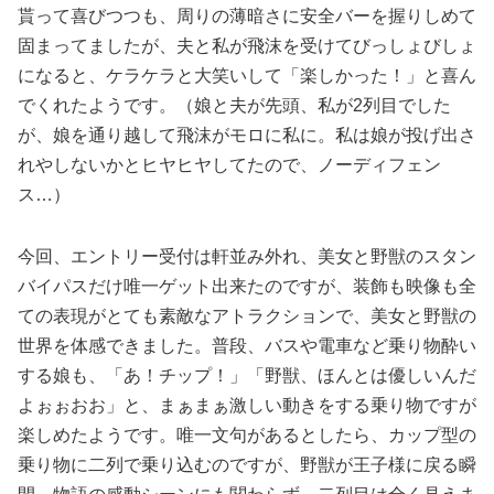
貰って喜びつつも、周りの薄暗さに安全バーを握りしめて
固まってましたが、夫と私が飛沫を受けてびっしょびしょ
になると、ケラケラと大笑いして「楽しかった！」と喜ん
でくれたようです。（娘と夫が先頭、私が2列目でした
が、娘を通り越して飛沫がモロに私に。私は娘が投げ出さ
れやしないかとヒヤヒヤしてたので、ノーディフェン
ス…）
今回、エントリー受付は軒並み外れ、美女と野獣のスタン
バイパスだけ唯一ゲット出来たのですが、装飾も映像も全
ての表現がとても素敵なアトラクションで、美女と野獣の
世界を体感できました。普段、バスや電車など乗り物酔い
する娘も、「あ！チップ！」「野獣、ほんとは優しいんだ
よぉぉおお」と、まぁまぁ激しい動きをする乗り物ですが
楽しめたようです。唯一文句があるとしたら、カップ型の
乗り物に二列で乗り込むのですが、野獣が王子様に戻る瞬