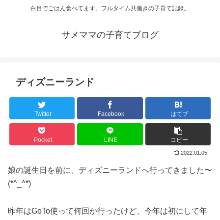
白目でごはん食べてます。フルタイム共働きの子育て記録。
サメママの子育てブログ
ディズニーランド
Twitter
Facebook
はてブ
Pocket
LINE
コピー
2022.01.05
娘の誕生日を前に、ディズニーランドへ行ってきました〜
(*^_^*)
昨年はGoTo使って何回か行ったけど、今年は初にして年