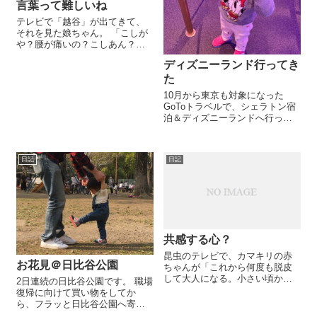
言葉って難しいね
テレビで「越谷」が出てきて、
それを見た娘ちゃん。 「こしが
や？腰が痛いの？こしあん？腰
が痛い時に食べるの？」 うー
ディズニーランド行ってき
ん、会話がドツボにハマってい
ってる（笑） 子どもって、こん
た
なふうに知ってる単語からどん
10月から東京も対象になった
どん連想していって知...
GoToトラベルで、シェラトン宿
泊＆ディズニーランドへ行って
きました。 18時過ぎにイクスピ
アリに到着、夜ごはんを食べて
ディズニーストアをブラブラ
日記
日記
し、20時くらいにシャトルバス
に乗ってホテルへ。 前...
共感する心？
昆虫のテレビで、カマキリの赤
お花見＠日比谷公園
ちゃんが「これから何度も脱皮
して大人になる。小さい頃から
2日連続の日比谷公園です。 職場
飛ぶ練習をしている。」と紹介
復帰に向けて買い物をしてか
されているのを聞いて、 娘「怖
ら、フラッと日比谷公園へ寄っ
いよねぇ、飛ぶの。」 私に言っ
て鳩ぽっぽ鑑賞をしたのが昨