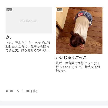
たのだと思い、 私「ほんとだ
日。まだまだ桜咲いてるし、座
ね、こっち飛んできた...
ってお花見感に浸りたい。なん
日記
日記
かのフェスもあるっぽいし！て
ことで、ブルーシート持って本
日再訪し...
み。
さぁ、寝よう！ と、ベッドに移
動したところに、仕事から帰っ
てきた夫。顔を見せるやいや
な、放たれた言葉。 「パパ、や
かいじゅうごっこ
（だ）」 しばらく戯れた後、
「じゃ、パパにおやすみ、しよ
最近、保育園で怪獣ごっこが流
う」と言ったら、 「み。」 省エ
行っているそうで。 旅先でも怪
ネ！（...
獣いた。
ホーム
日記