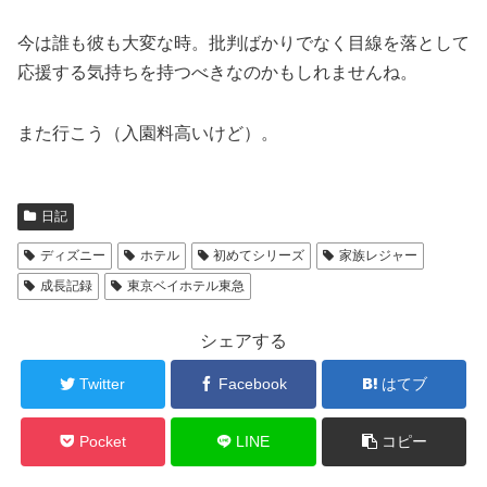
今は誰も彼も大変な時。批判ばかりでなく目線を落として
応援する気持ちを持つべきなのかもしれませんね。
また行こう（入園料高いけど）。
日記
ディズニー
ホテル
初めてシリーズ
家族レジャー
成長記録
東京ベイホテル東急
シェアする
Twitter
Facebook
はてブ
Pocket
LINE
コピー