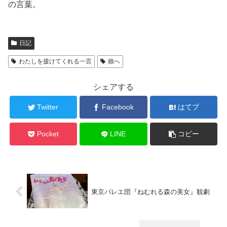
の言葉。
日記
わたしを援けてくれる一言
娘へ
シェアする
Twitter
Facebook
はてブ
Pocket
LINE
コピー
東京バレエ団『ねむれる森の美女』観劇